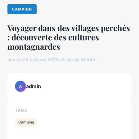
CAMPING
Voyager dans des villages perchés
: découverte des cultures
montagnardes
admin
•
25 octobre 2023
•
3 min de lecture
admin
A
TAGS
Camping