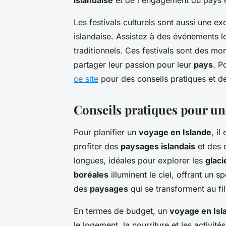
islandaise
et de l'engagement du pays e
Les festivals culturels sont aussi une e
islandaise. Assistez à des événements lo
traditionnels. Ces festivals sont des mo
partager leur passion pour leur
pays
. P
ce site
pour des conseils pratiques et de
Conseils pratiques pour un
Pour planifier un
voyage en Islande
, il
profiter des
paysages islandais
et des 
longues, idéales pour explorer les
glaci
boréales
illuminent le ciel, offrant un
des
paysages
qui se transforment au fi
En termes de budget, un
voyage en Isl
le logement, la nourriture et les activité