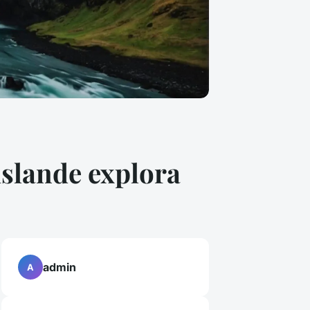
islande explora
admin
A