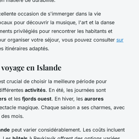
n matière de durabilité.
xcellente occasion de s'immerger dans la vie
caux pour découvrir la musique, l'art et la danse
ments privilégiés pour rencontrer les habitants et
our organiser votre séjour, vous pouvez consulter
sur
s itinéraires adaptés.
 voyage en Islande
 est crucial de choisir la meilleure période pour
différentes
activités
. En été, les journées sont
ers
et les
fjords ouest
. En hiver, les
aurores
 spectacle magique. Chaque saison a ses charmes, avec
l des mois.
ande
peut varier considérablement. Les coûts incluent
s. Les
hôtels
à Reykjavik offrent des options variées,