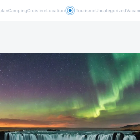
plan
Camping
Croisière
Location
Tourisme
Uncategorized
Vacan