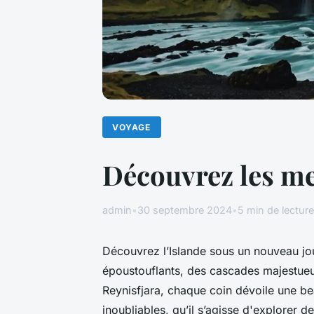
VOYAGE
Découvrez les mer
admin
•
30 septembre 2024
•
5 min de lecture
Découvrez l’Islande sous un nouveau jo
époustouflants, des cascades majestue
Reynisfjara, chaque coin dévoile une b
inoubliables, qu’il s’agisse d'explorer d