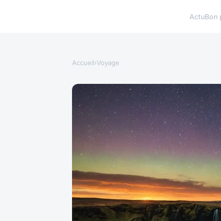
Actu
Bon 
Accueil
›
Voyage