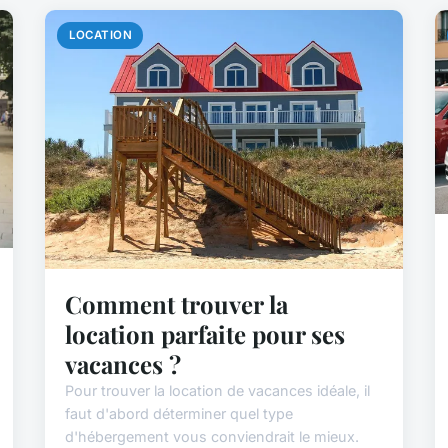
LOCATION
Comment trouver la
location parfaite pour ses
vacances ?
Pour trouver la location de vacances idéale, il
faut d'abord déterminer quel type
d'hébergement vous conviendrait le mieux.