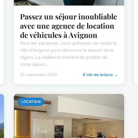
Passez un séjour inoubliable
avec une agence de location
de véhicules à Avignon
Pour les vacances, vous prévoyez de visiter la
ville d'Avignon pour découvrir la beauté de la
région. La meilleure manière de profiter de
votre séjour...
25 septembre 2024
6 min de lecture →
LOCATION