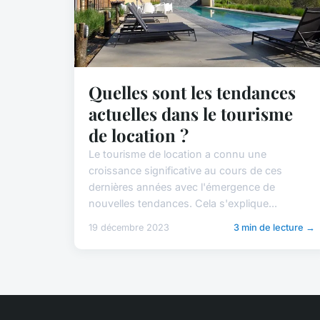
Quelles sont les tendances
actuelles dans le tourisme
de location ?
Le tourisme de location a connu une
croissance significative au cours de ces
dernières années avec l'émergence de
nouvelles tendances. Cela s'explique...
19 décembre 2023
3 min de lecture →