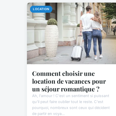
LOCATION
Comment choisir une
location de vacances pour
un séjour romantique ?
Ah, l'amour ! C'est un sentiment si puissant
qu'il peut faire oublier tout le reste. C'est
pourquoi, nombreux sont ceux qui décident
de partir en voya...