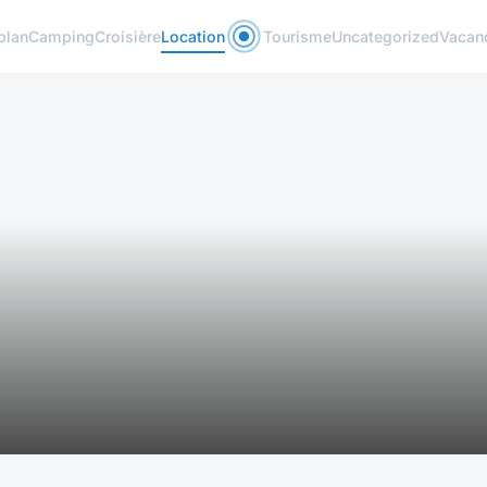
plan
Camping
Croisière
Location
Tourisme
Uncategorized
Vacan