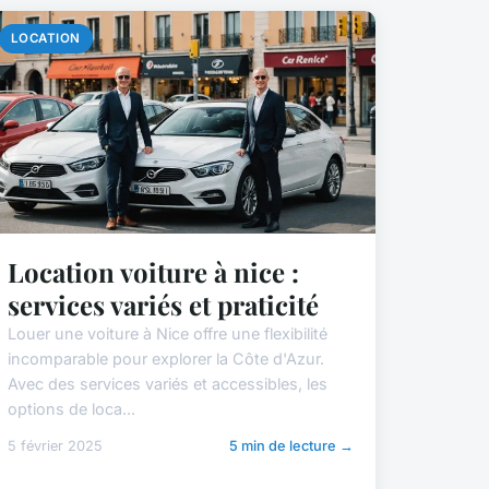
LOCATION
Location voiture à nice :
services variés et praticité
Louer une voiture à Nice offre une flexibilité
incomparable pour explorer la Côte d'Azur.
Avec des services variés et accessibles, les
options de loca...
5 février 2025
5 min de lecture →