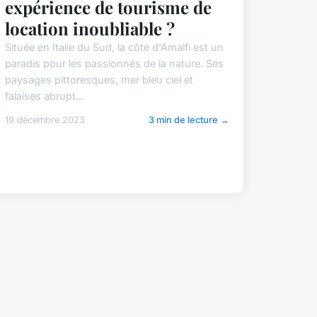
expérience de tourisme de
location inoubliable ?
Située en Italie du Sud, la côte d'Amalfi est un
paradis pour les passionnés de la nature. Ses
paysages pittoresques, mer bleu ciel et
falaises abrupt...
19 décembre 2023
3 min de lecture →