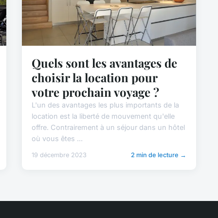
Quels sont les avantages de
choisir la location pour
votre prochain voyage ?
L'un des avantages les plus importants de la
location est la liberté de mouvement qu'elle
offre. Contrairement à un séjour dans un hôtel
où vous êtes ...
19 décembre 2023
2 min de lecture →